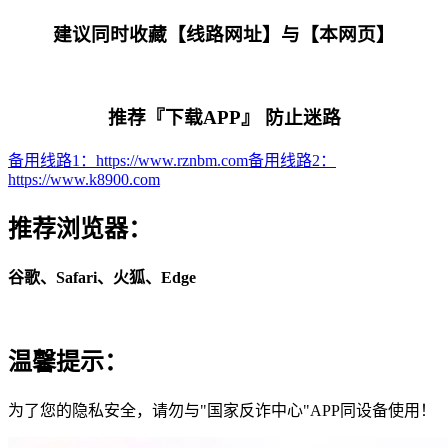
建议同时收藏【线路网址】与【本网页】
推荐『下载APP』 防止迷路
备用线路
1
：
https://www.rznbm.com
备用线路
2
：
https://www.k8900.com
推荐浏览器：
谷歌、Safari、火狐、Edge
温馨提示：
为了您的隐私安全，请勿与"国家反诈中心"APP同设备使用！