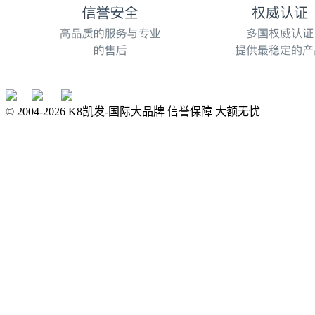
© 2004-
2026
K8凯发-国际大品牌 信誉保障 大额无忧