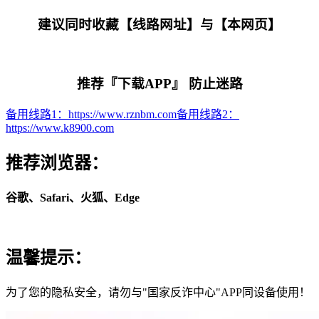
建议同时收藏【线路网址】与【本网页】
推荐『下载APP』 防止迷路
备用线路
1
：
https://www.rznbm.com
备用线路
2
：
https://www.k8900.com
推荐浏览器：
谷歌、Safari、火狐、Edge
温馨提示：
为了您的隐私安全，请勿与"国家反诈中心"APP同设备使用！