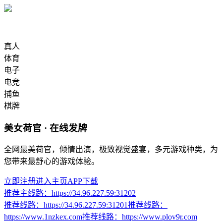
真人
体育
电子
电竞
捕鱼
棋牌
美女荷官 · 在线发牌
全网最美荷官，倾情出演，极致视觉盛宴，多元游戏种类，为
您带来最舒心的游戏体验。
立即注册
进入主页
APP下载
推荐主线路：
https://34.96.227.59:31202
推荐线路：
https://34.96.227.59:31201
推荐线路：
https://www.1nzkex.com
推荐线路：
https://www.plov9r.com