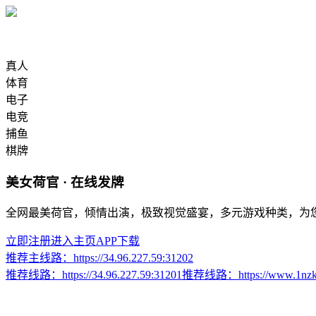
真人
体育
电子
电竞
捕鱼
棋牌
美女荷官 · 在线发牌
全网最美荷官，倾情出演，极致视觉盛宴，多元游戏种类，为
立即注册
进入主页
APP下载
推荐主线路：
https://34.96.227.59:31202
推荐线路：
https://34.96.227.59:31201
推荐线路：
https://www.1nz