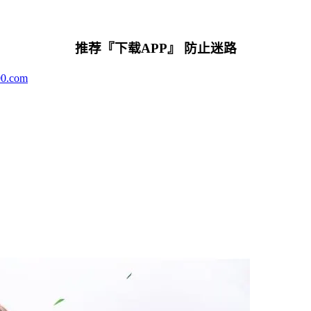
推荐『下载APP』 防止迷路
00.com