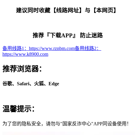
建议同时收藏【线路网址】与【本网页】
推荐『下载APP』 防止迷路
备用线路
1
：
https://www.rznbm.com
备用线路
2
：
https://www.k8900.com
推荐浏览器：
谷歌、Safari、火狐、Edge
温馨提示：
为了您的隐私安全，请勿与"国家反诈中心"APP同设备使用！