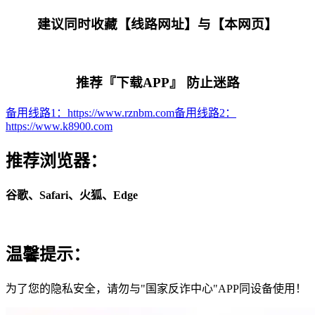
建议同时收藏【线路网址】与【本网页】
推荐『下载APP』 防止迷路
备用线路
1
：
https://www.rznbm.com
备用线路
2
：
https://www.k8900.com
推荐浏览器：
谷歌、Safari、火狐、Edge
温馨提示：
为了您的隐私安全，请勿与"国家反诈中心"APP同设备使用！