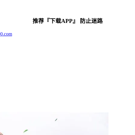
推荐『下载APP』 防止迷路
00.com