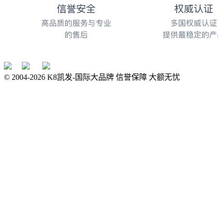
© 2004-
2026
K8凯发-国际大品牌 信誉保障 大额无忧