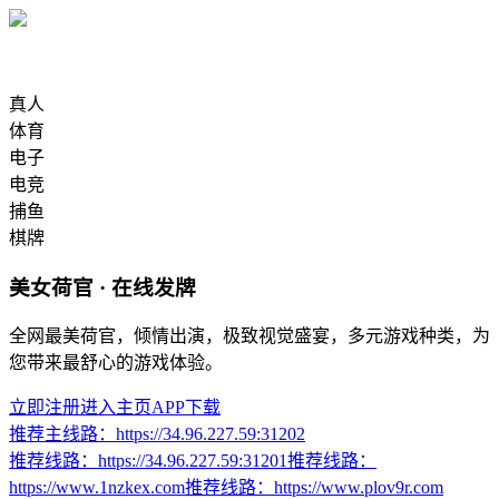
真人
体育
电子
电竞
捕鱼
棋牌
美女荷官 · 在线发牌
全网最美荷官，倾情出演，极致视觉盛宴，多元游戏种类，为
您带来最舒心的游戏体验。
立即注册
进入主页
APP下载
推荐主线路：
https://34.96.227.59:31202
推荐线路：
https://34.96.227.59:31201
推荐线路：
https://www.1nzkex.com
推荐线路：
https://www.plov9r.com