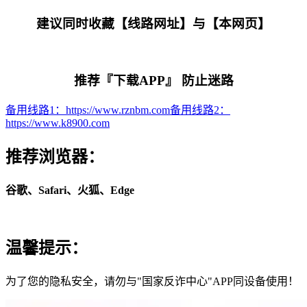
建议同时收藏【线路网址】与【本网页】
推荐『下载APP』 防止迷路
备用线路
1
：
https://www.rznbm.com
备用线路
2
：
https://www.k8900.com
推荐浏览器：
谷歌、Safari、火狐、Edge
温馨提示：
为了您的隐私安全，请勿与"国家反诈中心"APP同设备使用！