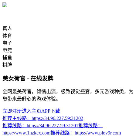
真人
体育
电子
电竞
捕鱼
棋牌
美女荷官 · 在线发牌
全网最美荷官，倾情出演，极致视觉盛宴，多元游戏种类，为
您带来最舒心的游戏体验。
立即注册
进入主页
APP下载
推荐主线路：
https://34.96.227.59:31202
推荐线路：
https://34.96.227.59:31201
推荐线路：
https://www.1nzkex.com
推荐线路：
https://www.plov9r.com