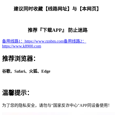
建议同时收藏【线路网址】与【本网页】
推荐『下载APP』 防止迷路
备用线路
1
：
https://www.rznbm.com
备用线路
2
：
https://www.k8900.com
推荐浏览器：
谷歌、Safari、火狐、Edge
温馨提示：
为了您的隐私安全，请勿与"国家反诈中心"APP同设备使用！