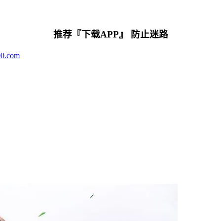
推荐『下载APP』 防止迷路
00.com