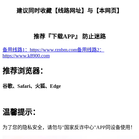
建议同时收藏【线路网址】与【本网页】
推荐『下载APP』 防止迷路
备用线路
1
：
https://www.rznbm.com
备用线路
2
：
https://www.k8900.com
推荐浏览器：
谷歌、Safari、火狐、Edge
温馨提示：
为了您的隐私安全，请勿与"国家反诈中心"APP同设备使用！