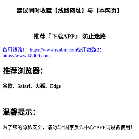
建议同时收藏【线路网址】与【本网页】
推荐『下载APP』 防止迷路
备用线路
1
：
https://www.rznbm.com
备用线路
2
：
https://www.k8900.com
推荐浏览器：
谷歌、Safari、火狐、Edge
温馨提示：
为了您的隐私安全，请勿与"国家反诈中心"APP同设备使用！