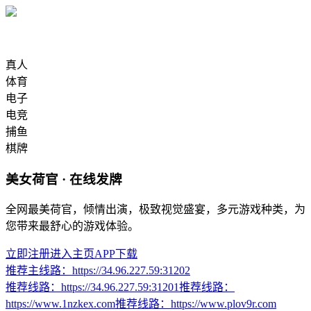
真人
体育
电子
电竞
捕鱼
棋牌
美女荷官 · 在线发牌
全网最美荷官，倾情出演，极致视觉盛宴，多元游戏种类，为
您带来最舒心的游戏体验。
立即注册
进入主页
APP下载
推荐主线路：
https://34.96.227.59:31202
推荐线路：
https://34.96.227.59:31201
推荐线路：
https://www.1nzkex.com
推荐线路：
https://www.plov9r.com