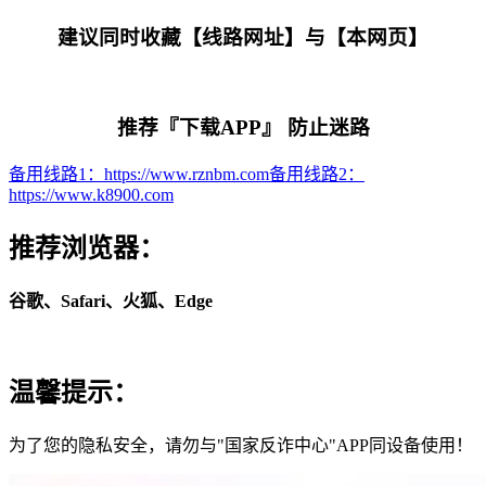
建议同时收藏【线路网址】与【本网页】
推荐『下载APP』 防止迷路
备用线路
1
：
https://www.rznbm.com
备用线路
2
：
https://www.k8900.com
推荐浏览器：
谷歌、Safari、火狐、Edge
温馨提示：
为了您的隐私安全，请勿与"国家反诈中心"APP同设备使用！