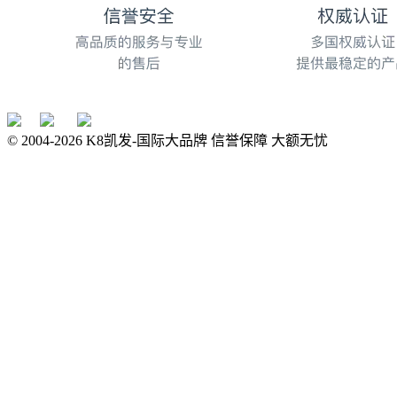
© 2004-
2026
K8凯发-国际大品牌 信誉保障 大额无忧