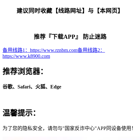
建议同时收藏【线路网址】与【本网页】
推荐『下载APP』 防止迷路
备用线路
1
：
https://www.rznbm.com
备用线路
2
：
https://www.k8900.com
推荐浏览器：
谷歌、Safari、火狐、Edge
温馨提示：
为了您的隐私安全，请勿与"国家反诈中心"APP同设备使用！