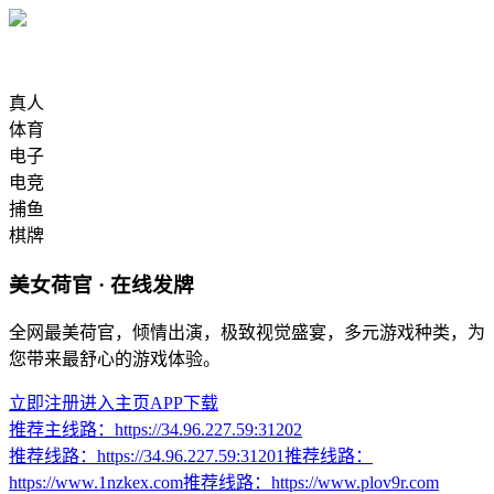
真人
体育
电子
电竞
捕鱼
棋牌
美女荷官 · 在线发牌
全网最美荷官，倾情出演，极致视觉盛宴，多元游戏种类，为
您带来最舒心的游戏体验。
立即注册
进入主页
APP下载
推荐主线路：
https://34.96.227.59:31202
推荐线路：
https://34.96.227.59:31201
推荐线路：
https://www.1nzkex.com
推荐线路：
https://www.plov9r.com