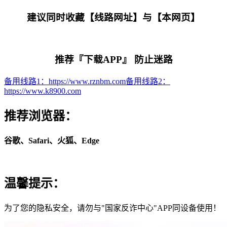
建议同时收藏【线路网址】与【本网页】
推荐『下载APP』 防止迷路
备用线路
1
：
https://www.rznbm.com
备用线路
2
：
https://www.k8900.com
推荐浏览器：
谷歌、Safari、火狐、Edge
温馨提示：
为了您的隐私安全，请勿与"国家反诈中心"APP同设备使用！