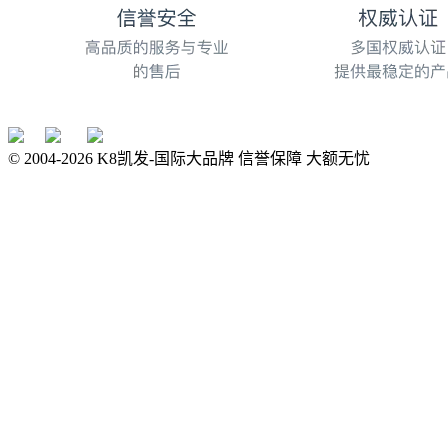
© 2004-
2026
K8凯发-国际大品牌 信誉保障 大额无忧