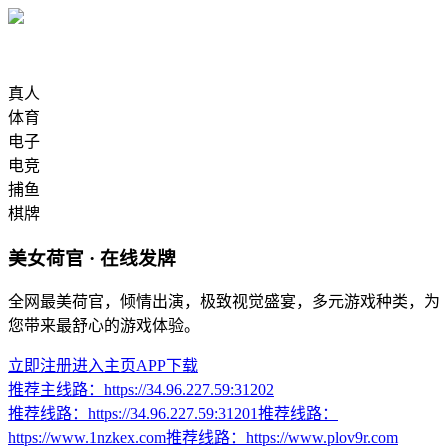
真人
体育
电子
电竞
捕鱼
棋牌
美女荷官 · 在线发牌
全网最美荷官，倾情出演，极致视觉盛宴，多元游戏种类，为
您带来最舒心的游戏体验。
立即注册
进入主页
APP下载
推荐主线路：
https://34.96.227.59:31202
推荐线路：
https://34.96.227.59:31201
推荐线路：
https://www.1nzkex.com
推荐线路：
https://www.plov9r.com