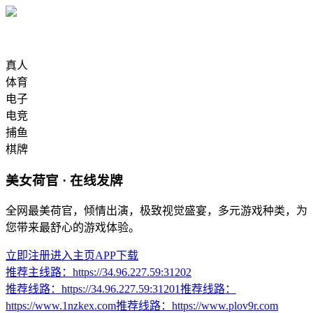
真人
体育
电子
电竞
捕鱼
棋牌
美女荷官 · 在线发牌
全网最美荷官，倾情出演，极致视觉盛宴，多元游戏种类，为
您带来最舒心的游戏体验。
立即注册
进入主页
APP下载
推荐主线路：
https://34.96.227.59:31202
推荐线路：
https://34.96.227.59:31201
推荐线路：
https://www.1nzkex.com
推荐线路：
https://www.plov9r.com