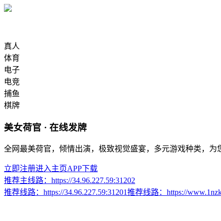
真人
体育
电子
电竞
捕鱼
棋牌
美女荷官 · 在线发牌
全网最美荷官，倾情出演，极致视觉盛宴，多元游戏种类，为
立即注册
进入主页
APP下载
推荐主线路：
https://34.96.227.59:31202
推荐线路：
https://34.96.227.59:31201
推荐线路：
https://www.1nz