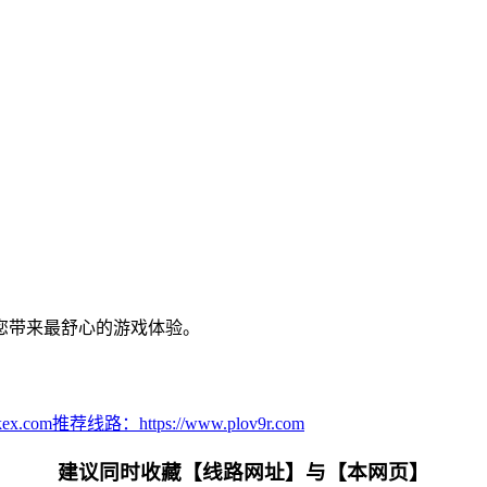
您带来最舒心的游戏体验。
kex.com
推荐线路：
https://www.plov9r.com
建议同时收藏【线路网址】与【本网页】